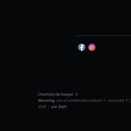
Charlotte De Naeyer
©
Warning
: Use of undefined constant Y - assumed 'Y' (
2026
par Zeph